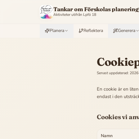
Tankar om Förskolas planering
Aktiviteter utifrån
Lpfö 18
Planera
Reflektera
Generera
Cookiep
Senast uppdaterad:
2026
En cookie är en lite
endast i den utsträc
Cookies vi an
Namn