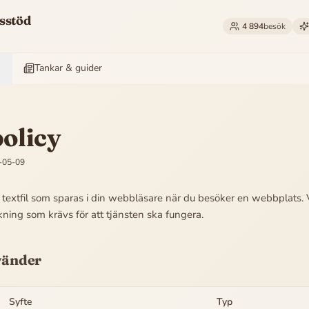
sstöd
4 894
besök
Tankar & guider
olicy
-05-09
n textfil som sparas i din webbläsare när du besöker en webbplats.
kning som krävs för att tjänsten ska fungera.
vänder
Syfte
Typ