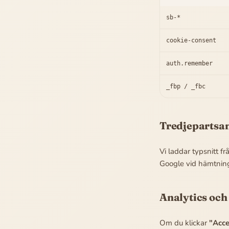
sb-*
cookie-consent
auth.remember
_fbp / _fbc
Tredjepartsa
Vi laddar typsnitt f
Google vid hämtning 
Analytics oc
Om du klickar
"Acce