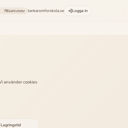
tankaromforskola.se
Logga in
781
aktiviteter
 Vi använder cookies
Lagringstid