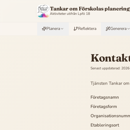
Tankar om Förskolas planering
Aktiviteter utifrån
Lpfö 18
Planera
Reflektera
Generera
Kontakt
Senast uppdaterad:
2026
Tjänsten
Tankar om 
Företagsnamn
Företagsform
Organisationsnum
Etableringsort