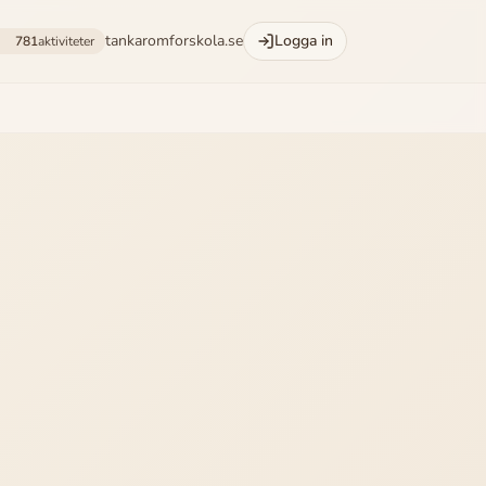
tankaromforskola.se
Logga in
781
aktiviteter