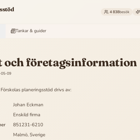
sstöd
4 838
besök
Tankar & guider
 och företagsinformation
-05-09
Förskolas planeringsstöd
drivs av:
Johan Eckman
Enskild firma
mer
851231-6210
Malmö
,
Sverige