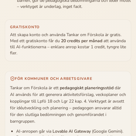
barnen, gör de pedagogiska bedömningarna och leder mötet
– verktyget är underlag, inget facit.
GRATISKONTO
Att skapa konto och använda Tankar om Förskola är gratis.
Med ett gratiskonto får du
20 credits per månad
att använda
till AI-funktionerna – enklare anrop kostar 1 credit, tyngre lite
fler.
FÖR KOMMUNER OCH ARBETSGIVARE
Tankar om Förskola är ett
pedagogiskt planeringsstöd
där
AI används för att generera aktivitetsförslag, veckoplaner och
kopplingar till Lpfö 18 och Lgr 22 kap. 4. Verktyget är avsett
för idéutveckling och planering – pedagogen ansvarar alltid
för den slutliga bedömningen och genomförandet i
barngruppen.
AI-anropen går via
Lovable AI Gateway
(Google Gemini).