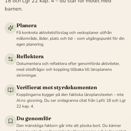
18 och Lgr 22 kap. 4 – du står för mötet med
barnen.
Planera
Få konkreta aktivitetsförslag och veckoplaner utifrån
målområde, ålder, plats och tid – som utgångspunkt för din
egen planering.
Reflektera
Dokumentera och reflektera efter genomförda aktiviteter,
med stödfrågor och koppling tillbaka till läroplanens
skrivningar.
Verifierat mot styrdokumenten
Kopplingarna bygger på den faktiska läroplanstexten – inte
AI:ns gissning. Du ser ordagranna citat från Lpfö 18 och Lgr
22 kap. 4.
Du genomför
Den mänskliga faktorn går inte att plocka bort. Du känner