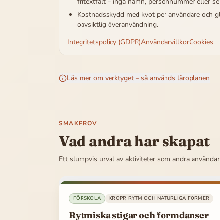
fritextfält – inga namn, personnummer eller se
Kostnadsskydd med kvot per användare och gl
oavsiktlig överanvändning.
Integritetspolicy (GDPR)
Användarvillkor
Cookies
Läs mer om verktyget – så används läroplanen
SMAKPROV
Vad andra har skapat
Ett slumpvis urval av aktiviteter som andra användar
FÖRSKOLA
KROPP, RYTM OCH NATURLIGA FORMER
Rytmiska stigar och formdanser