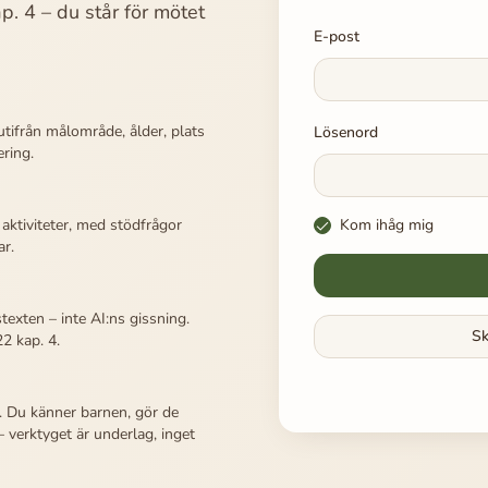
p. 4 – du står för mötet
E-post
utifrån målområde, ålder, plats
Lösenord
ring.
aktiviteter, med stödfrågor
Kom ihåg mig
ar.
exten – inte AI:ns gissning.
Sk
2 kap. 4.
t. Du känner barnen, gör de
verktyget är underlag, inget