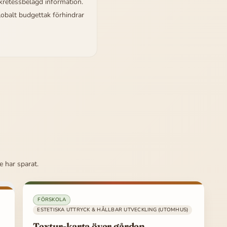
kretessbelagd information.
obalt budgettak förhindrar
e har sparat.
FÖRSKOLA
ESTETISKA UTTRYCK & HÅLLBAR UTVECKLING (UTOMHUS)
Textur-karta över gården