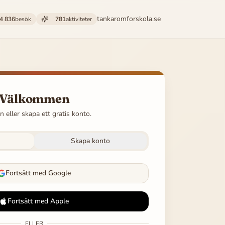
tankaromforskola.se
4 836
besök
781
aktiviteter
Välkommen
n eller skapa ett gratis konto.
Skapa konto
Fortsätt med Google
Fortsätt med Apple
ELLER