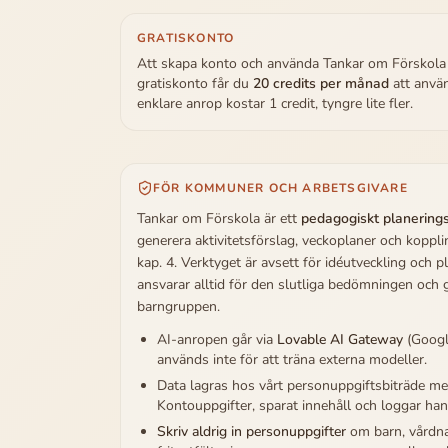
GRATISKONTO
Att skapa konto och använda Tankar om Förskola ä
gratiskonto får du
20 credits per månad
att använ
enklare anrop kostar 1 credit, tyngre lite fler.
FÖR KOMMUNER OCH ARBETSGIVARE
Tankar om Förskola är ett
pedagogiskt planering
generera aktivitetsförslag, veckoplaner och koppli
kap. 4. Verktyget är avsett för idéutveckling och 
ansvarar alltid för den slutliga bedömningen och
barngruppen.
AI-anropen går via
Lovable AI Gateway
(Googl
används inte för att träna externa modeller.
Data lagras hos vårt personuppgiftsbiträde m
Kontouppgifter, sparat innehåll och loggar ha
Skriv aldrig in personuppgifter
om barn, vårdnad